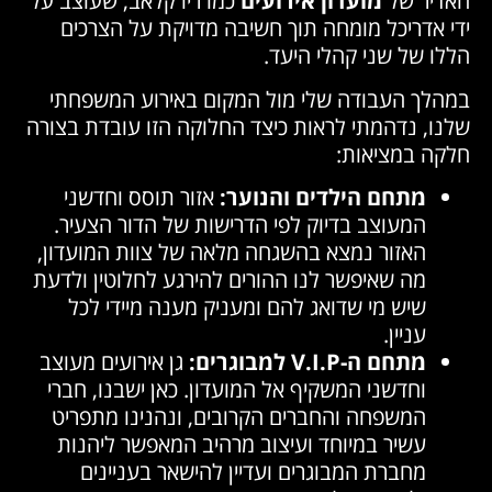
האדיר של
מועדון אירועים
כמו ריו קלאב, שעוצב על
ידי אדריכל מומחה תוך חשיבה מדויקת על הצרכים
הללו של שני קהלי היעד.
במהלך העבודה שלי מול המקום באירוע המשפחתי
שלנו, נדהמתי לראות כיצד החלוקה הזו עובדת בצורה
חלקה במציאות:
מתחם הילדים והנוער:
אזור תוסס וחדשני
המעוצב בדיוק לפי הדרישות של הדור הצעיר.
האזור נמצא בהשגחה מלאה של צוות המועדון,
מה שאיפשר לנו ההורים להירגע לחלוטין ולדעת
שיש מי שדואג להם ומעניק מענה מיידי לכל
עניין.
מתחם ה-V.I.P למבוגרים:
גן אירועים מעוצב
וחדשני המשקיף אל המועדון. כאן ישבנו, חברי
המשפחה והחברים הקרובים, ונהנינו מתפריט
עשיר במיוחד ועיצוב מרהיב המאפשר ליהנות
מחברת המבוגרים ועדיין להישאר בעניינים