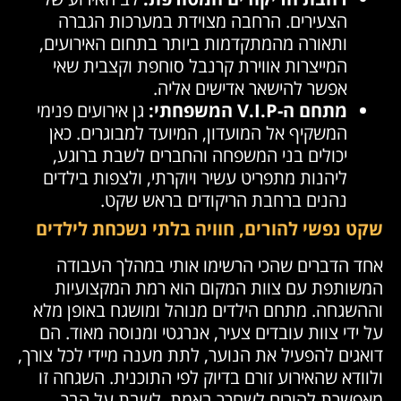
הצעירים. הרחבה מצוידת במערכות הגברה
ותאורה מהמתקדמות ביותר בתחום האירועים,
המייצרות אווירת קרנבל סוחפת וקצבית שאי
אפשר להישאר אדישים אליה.
מתחם ה-V.I.P המשפחתי:
גן אירועים פנימי
המשקיף אל המועדון, המיועד למבוגרים. כאן
יכולים בני המשפחה והחברים לשבת ברוגע,
ליהנות מתפריט עשיר ויוקרתי, ולצפות בילדים
נהנים ברחבת הריקודים בראש שקט.
שקט נפשי להורים, חוויה בלתי נשכחת לילדים
אחד הדברים שהכי הרשימו אותי במהלך העבודה
המשותפת עם צוות המקום הוא רמת המקצועיות
וההשגחה. מתחם הילדים מנוהל ומושגח באופן מלא
על ידי צוות עובדים צעיר, אנרגטי ומנוסה מאוד. הם
דואגים להפעיל את הנוער, לתת מענה מיידי לכל צורך,
ולוודא שהאירוע זורם בדיוק לפי התוכנית. השגחה זו
מאפשרת להורים לשחרר באמת, לשבת על הבר